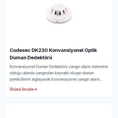
Codesec DK230 Konvansiyonel Optik
Duman Dedektörü
Konvansiyonel Duman Dedektörü yangın alarm sisteminin
olduğu alanda yangından kaynaklı oluşan duman
partiküllerini algılayarak konvansiyonel yangın alarm
paneline bilgi gönderir. Konvansiyonel yangın alarm
Ürünü İncele
sisteminde bir grup dedektör panelin bir bölgesine
bağlandığı için bölgesel olarak algılama yapılabilir.