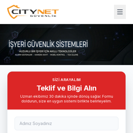
SIZI ARAYALIM
Teklif ve Bilgi Alın
Uzman ekibimiz 30 dakika içinde dönüş sağlar. Formu
doldurun, size en uygun sistemi birlikte belirleyelim.