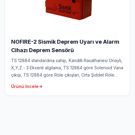
NOFIRE-2 Sismik Deprem Uyarı ve Alarm
Cihazı Deprem Sensörü
TS 12884 standardına sahip, Kandilli Rasathanesi Onaylı,
X,Y,Z - 3 Eksenli algılama, TS 12884 göre Solenoid Vana
çıkışı, TS 12884 göre Röle çıkışları, Orta Şiddet Röle
çıkışı, LCD Ekranlı, 24 saat Akü desteğine sahip, Sesli ve
Ürünü İncele
görsel uyarı özelliği, Yangın Sensör girişi, Acil stop buton
girişi,