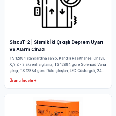
SiscuT-2 | Sismik İki Çıkışlı Deprem Uyarı
ve Alarm Cihazı
TS 12884 standardına sahip, Kandilli Rasathanesi Onaylı,
X,Y,Z - 3 Eksenli algılama, TS 12884 göre Solenoid Vana
çıkışı, TS 12884 göre Röle çıkışları, LED Göstergeli, 24
saat Akü desteğine sahip, Sesli ve görsel uyarı özelliği,
Ürünü İncele
Yangın Sensör girişi, Acil stop buton girişi,