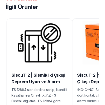
İlgili Ürünler
SiscuT-2 | Sismik İki Çıkışlı
SiscuT-2 |Sis
Deprem Uyarı ve Alarm
Çıkışlı Depre
Cihazı
Alarm Cihazı
TS 12884 standardına sahip, Kandilli
(NO-C–NC) Birbir
Rasathanesi Onaylı, X,Y,Z - 3
dört kontak çıkışı
Eksenli algılama, TS 12884 göre
alarmı durumunda k