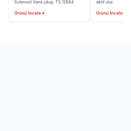
Solenoid Vana çıkışı, TS 12884
aktif olur.
göre Röle çıkışları, LED Göstergeli,
Ürünü İncele
Ürünü İncele
24 saat Akü desteğine sahip, Sesli
ve görsel uyarı özelliği, Yangın
Sensör girişi, Acil stop buton girişi,