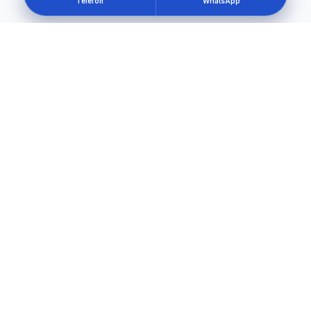
Telefon
WhatsApp
Kendi güvenliğini oluştur
Hemen Başla
Kurumsal
Anasayfa