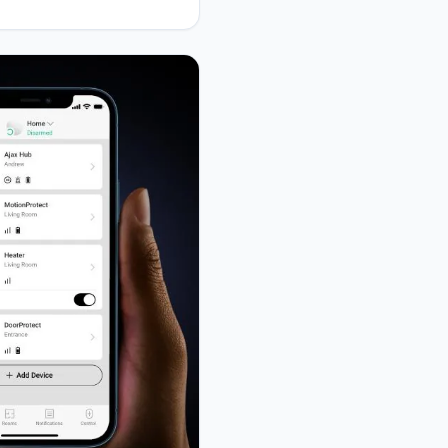
ax EN54 Kablosuz Yangın
arm