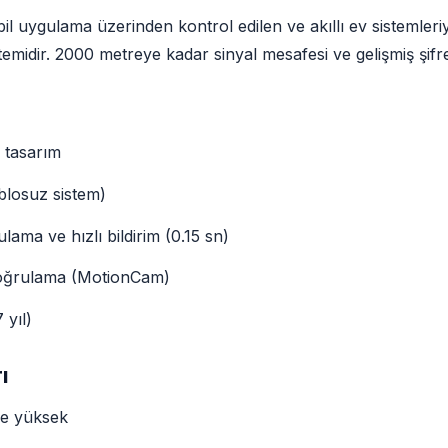
l uygulama üzerinden kontrol edilen ve akıllı ev sistemleri
emidir. 2000 metreye kadar sinyal mesafesi ve gelişmiş şifre
 tasarım
blosuz sistem)
lama ve hızlı bildirim (0.15 sn)
doğrulama (MotionCam)
 yıl)
ı
öre yüksek