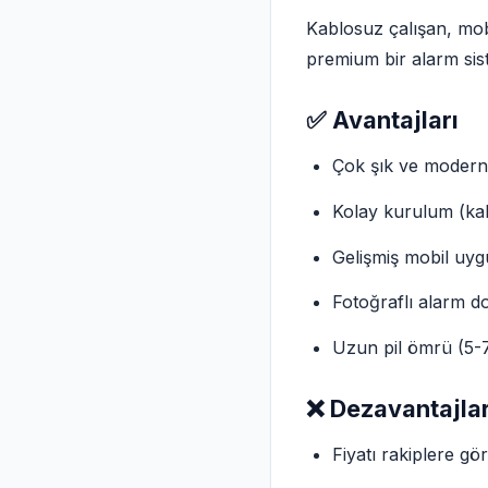
Kablosuz çalışan, mobi
premium bir alarm sist
✅ Avantajları
Çok şık ve modern
Kolay kurulum (ka
Gelişmiş mobil uygu
Fotoğraflı alarm 
Uzun pil ömrü (5-7
❌ Dezavantajlar
Fiyatı rakiplere g