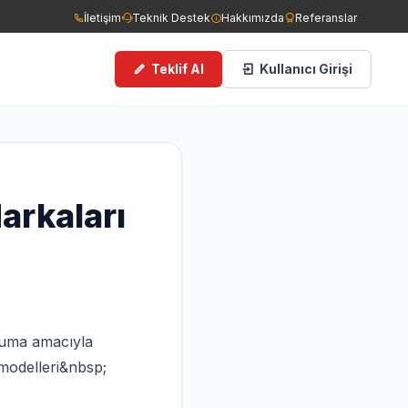
İletişim
Teknik Destek
Hakkımızda
Referanslar
Teklif Al
Kullanıcı Girişi
ce Görüşlü Kameralar
man Dedektörleri
arkaları
ngın Tüpleri
filer
koruma amacıyla
 modelleri&nbsp;
cess Kontrol Sistemleri