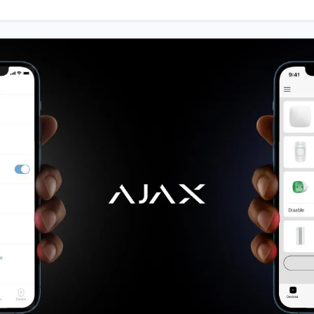
Hırsız Alarm Sistemleri
Aj
Al