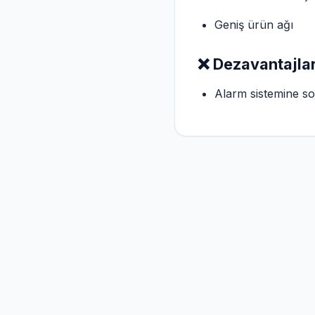
Geniş ürün ağı
❌ Dezavantajlar
Alarm sistemine s