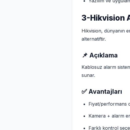
Yazılım ve uygulama
3-Hikvision 
Hikvision, dünyanın en
alternatiftir.
📌 Açıklama
Kablosuz alarm sisteml
sunar.
✅ Avantajları
Fiyat/performans d
Kamera + alarm e
Farklı kontrol seçe