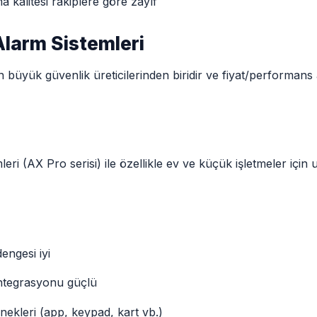
 kalitesi rakiplere göre zayıf
Alarm Sistemleri
 büyük güvenlik üreticilerinden biridir ve fiyat/performans
eri (AX Pro serisi) ile özellikle ev ve küçük işletmeler içi
engesi iyi
ntegrasyonu güçlü
nekleri (app, keypad, kart vb.)