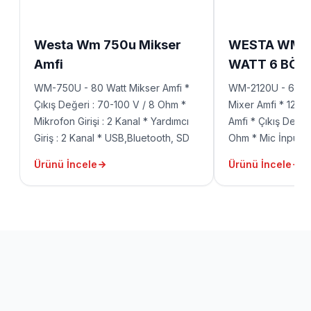
Westa Wm 750u Mikser
WESTA WM-2
Amfi
WATT 6 BÖLG
MİKSER
WM-750U - 80 Watt Mikser Amfi *
WM-2120U - 6 Böl
Çıkış Değeri : 70-100 V / 8 Ohm *
Mixer Amfi * 120
Mikrofon Girişi : 2 Kanal * Yardımcı
Amfi * Çıkış Değer
Giriş : 2 Kanal * USB,Bluetooth, SD
Ohm * Mic İnput: 2
Kart, Uzaktan Kumanda, Kısa Devre
Priorty) * Line İnp
Ürünü İncele
Ürünü İncele
Koruma, Bas, Tiz Kontrol * Güç :
100-240V - 50/60Hz * Mikrofon
Girişi : 6,3mm Mono * Aux Girişi : 2
RCA * Hat Çıkışı : 2 RCA * Hoparlör
Çıkışı : Yaylı Klemens