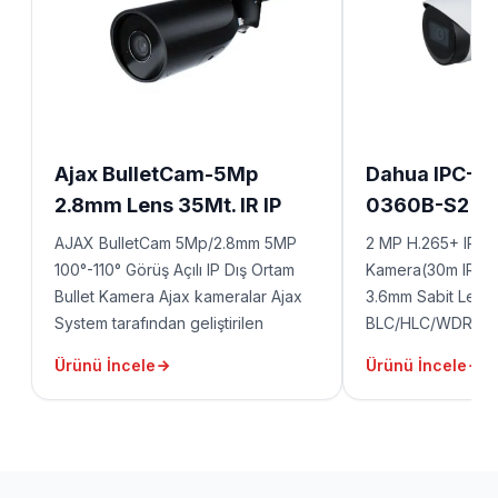
Ajax BulletCam-5Mp
Dahua IPC-H
2.8mm Lens 35Mt. IR IP
0360B-S2 IR
Bullet Kamera - Kablolu
KAMERA
AJAX BulletCam 5Mp/2.8mm 5MP
2 MP H.265+ IR Bul
100°-110° Görüş Açılı IP Dış Ortam
Kamera(30m IR) 1 
Bullet Kamera Ajax kameralar Ajax
3.6mm Sabit Lens,
System tarafından geliştirilen
BLC/HLC/WDR(120
JetSparrow video iletim teknolojisi
AGC, ICR, SD Kar
Ürünü İncele
Ürünü İncele
sayesinde canlı görüntü izlemede
Tripwire(Sanal Sını
ve kayıt alınan görüntülerin
İhlali) Analiz IP67,
bulunması ve arşivden izlenmesi
25fps@2MP(1920x
oldukça hızlı olmaktadır. Bu teknoloji
Kasa
kameralara AI olarak eklenmiş