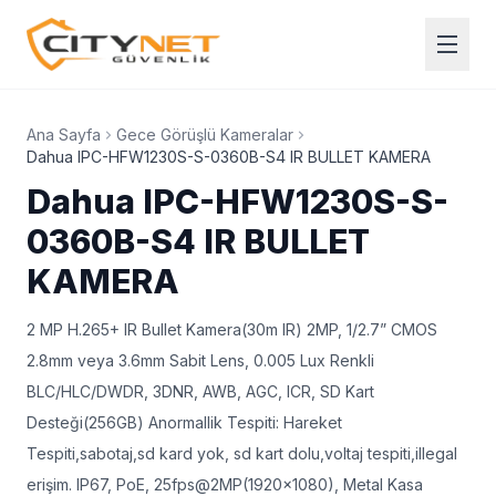
Ana Sayfa
Gece Görüşlü Kameralar
Dahua IPC-HFW1230S-S-0360B-S4 IR BULLET KAMERA
Dahua IPC-HFW1230S-S-
0360B-S4 IR BULLET
KAMERA
2 MP H.265+ IR Bullet Kamera(30m IR) 2MP, 1/2.7” CMOS
2.8mm veya 3.6mm Sabit Lens, 0.005 Lux Renkli
BLC/HLC/DWDR, 3DNR, AWB, AGC, ICR, SD Kart
Desteği(256GB) Anormallik Tespiti: Hareket
Tespiti,sabotaj,sd kard yok, sd kart dolu,voltaj tespiti,illegal
erişim. IP67, PoE, 25fps@2MP(1920x1080), Metal Kasa