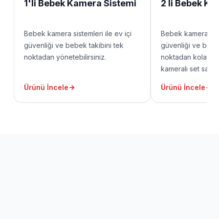
1'li Bebek Kamera Sistemi
2 li Bebek K
Bebek kamera sistemleri ile ev içi
Bebek kamera siste
güvenliği ve bebek takibini tek
güvenliği ve bebek
noktadan yönetebilirsiniz.
noktadan kolayca y
kameralı set sayes
alanlarını aynı an
Ürünü İncele
Ürünü İncele
geniş bir kontrol a