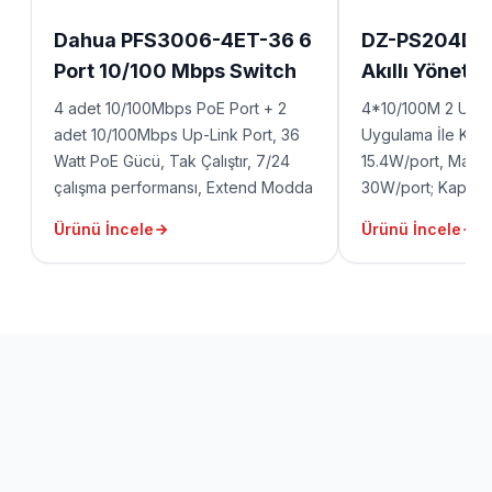
Dahua PFS3006-4ET-36 6
DZ-PS204D 4 
Port 10/100 Mbps Switch
Akıllı Yönetil
4 adet 10/100Mbps PoE Port + 2
4*10/100M 2 Uplin
adet 10/100Mbps Up-Link Port, 36
Uygulama İle Kont
Watt PoE Gücü, Tak Çalıştır, 7/24
15.4W/port, Maks
çalışma performansı, Extend Modda
30W/port; Kapasi
250Mt PoE iletimi, Watchdog,
table:2K; Toplam
Ürünü İncele
Ürünü İncele
IEEE802.3af, IEEE802.3at PoE
Standardı, Yönetilemez, Common
mode: 6kV, Differential mode: 4kV,
Plastik Kasa.