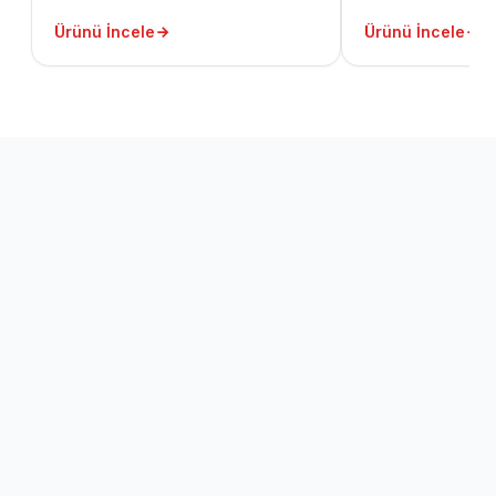
225x95mm Delik Çapı: 92mm
Ürünü İncele
Ürünü İncele