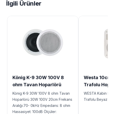
İlgili Ürünler
König K-9 30W 100V 8
Westa 10cm 
ohm Tavan Hoparlörü
Trafolu Hopa
König K-9 30W 100V 8 ohm Tavan
WESTA Kabin Hop
Hoparlörü 30W 100V 20cm Frekans
Trafolu Beyaz 10
Aralığı:70- 0kHz Empedans: 8 ohm
Hassasiyet: 100dB Ölçüler: