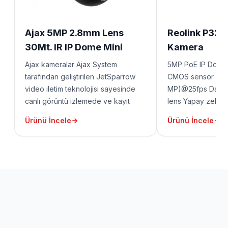
Ajax 5MP 2.8mm Lens
Reolink P324
30Mt. IR IP Dome Mini
Kamera
Kamera TurretCam
Ajax kameralar Ajax System
5MP PoE IP Dome 
tarafından geliştirilen JetSparrow
CMOS sensor 288
video iletim teknolojisi sayesinde
MP)@25fps Day&Ni
canlı görüntü izlemede ve kayıt
lens Yapay zeka a
alınan görüntülerin bulunması ve
İnsan/Araç/Hayvan
Ürünü İncele
Ürünü İncele
arşivden izlenmesi oldukça hızlı
atlamalı(TimeLaps
olmaktadır. Bu teknoloji kameralara
koruma sınıfı
AI olarak eklenmiş olduğundan
verilerin işlenmesi kamera
tarafından yapılmaktadır.