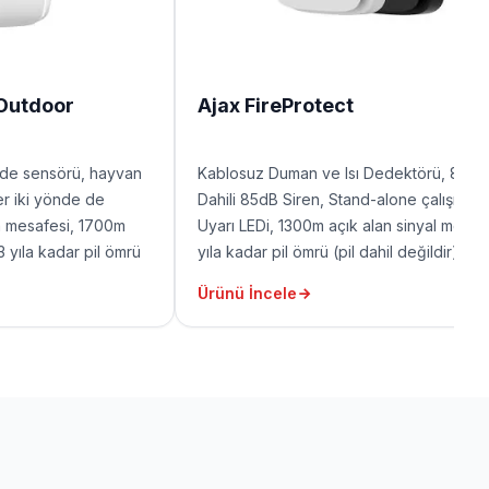
 Outdoor
Ajax FireProtect
erde sensörü, hayvan
Kablosuz Duman ve Isı Dedektörü, 868
er iki yönde de
Dahili 85dB Siren, Stand-alone çalışma 
ama mesafesi, 1700m
Uyarı LEDi, 1300m açık alan sinyal menzili
 3 yıla kadar pil ömrü
yıla kadar pil ömrü (pil dahil değildir)
Ürünü İncele