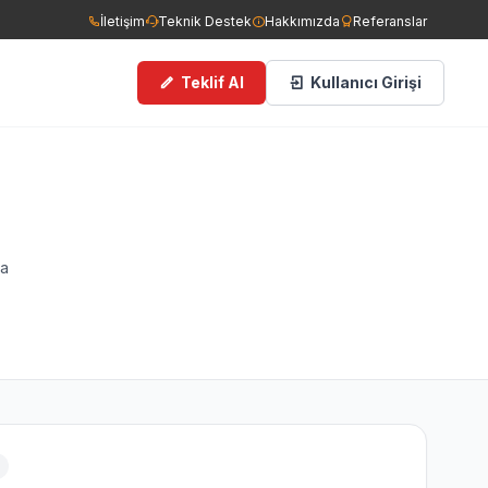
İletişim
Teknik Destek
Hakkımızda
Referanslar
Teklif Al
Kullanıcı Girişi
ce Görüşlü Kameralar
man Dedektörleri
da
ngın Tüpleri
filer
cess Kontrol Sistemleri