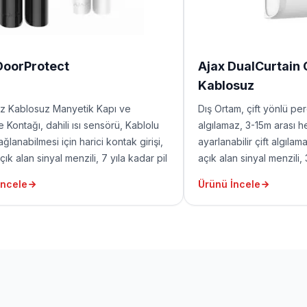
DoorProtect
Ajax DualCurtain
Kablosuz
z Kablosuz Manyetik Kapı ve
Dış Ortam, çift yönlü p
 Kontağı, dahili ısı sensörü, Kablolu
algılamaz, 3-15m arası h
ğlanabilmesi için harici kontak girişi,
ayarlanabilir çift algıl
ık alan sinyal menzili, 7 yıla kadar pil
açık alan sinyal menzili,
il dahil değildir). Küçük magnet (1cm
(pil dahil değildir)
İncele
Ürünü İncele
çin) ve büyük magnet (2cm aralık için)
ildir.