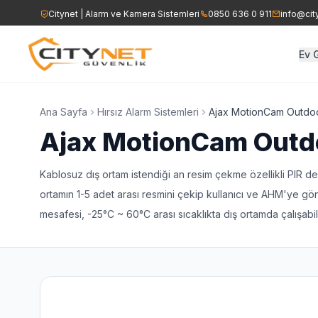
Citynet | Alarm ve Kamera Sistemleri
0850 636 0 911
info@cit
Ev 
Ev Alarm Sistemleri
İşyeri Alarm Sist
AHD DVR/NVR Kayıt Cih
Ana Sayfa
Hırsız Alarm Sistemleri
Ajax MotionCam Outdo
Ajax MotionCam Outd
Yangın Alarm Sistemleri
Yangın Alarm Sis
Speed Dome Kamerala
Kablosuz dış ortam istendiği an resim çekme özellikli PIR d
Ajax Kablosuz Alarm Sistemi
Kartlı Geçiş Sist
ortamın 1-5 adet arası resmini çekip kullanıcı ve AHM'ye gö
Yangın Sirenleri
mesafesi, -25°C ~ 60°C arası sıcaklıkta dış ortamda çalışabilir
Ajax Kablosuz Al
Acil Çıkış Aydınlatma ve
Çıkış Levhaları
Seslendirme Hoparlörle