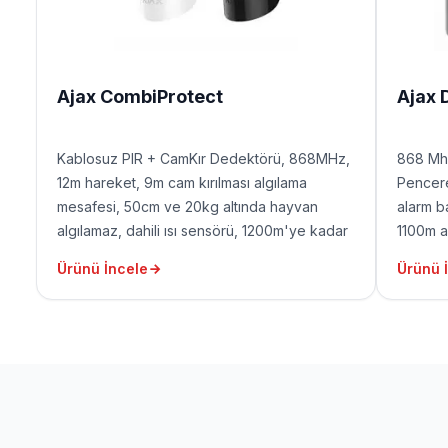
Ajax CombiProtect
Ajax 
Kablosuz PIR + CamKır Dedektörü, 868MHz,
868 Mh
12m hareket, 9m cam kırılması algılama
Pencere
mesafesi, 50cm ve 20kg altında hayvan
alarm ba
algılamaz, dahili ısı sensörü, 1200m'ye kadar
1100m aç
açık alan sinyal menzili, 5 yıla kadar pil ömrü,
ömrü (p
Ürünü İncele
Ürünü 
(pil dahil değildir)
aralık i
sete dah