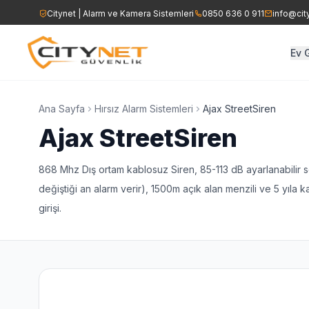
Citynet | Alarm ve Kamera Sistemleri
0850 636 0 911
info@cit
Ev 
Ev Alarm Sistemleri
İşyeri Alarm Sist
AHD DVR/NVR Kayıt Cih
Ana Sayfa
Hırsız Alarm Sistemleri
Ajax StreetSiren
Ajax StreetSiren
Yangın Alarm Sistemleri
Yangın Alarm Sis
Speed Dome Kamerala
868 Mhz Dış ortam kablosuz Siren, 85-113 dB ayarlanabilir ses
Ajax Kablosuz Alarm Sistemi
Kartlı Geçiş Sist
değiştiği an alarm verir), 1500m açık alan menzili ve 5 yıla
Yangın Sirenleri
girişi.
Ajax Kablosuz Al
Acil Çıkış Aydınlatma ve
Çıkış Levhaları
Seslendirme Hoparlörle