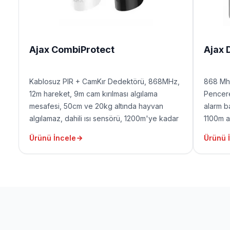
Ajax CombiProtect
Ajax 
Kablosuz PIR + CamKır Dedektörü, 868MHz,
868 Mh
12m hareket, 9m cam kırılması algılama
Pencere
mesafesi, 50cm ve 20kg altında hayvan
alarm ba
algılamaz, dahili ısı sensörü, 1200m'ye kadar
1100m aç
açık alan sinyal menzili, 5 yıla kadar pil ömrü,
ömrü (p
Ürünü İncele
Ürünü 
(pil dahil değildir)
aralık i
sete dah