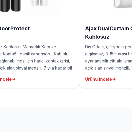
DoorProtect
Ajax DualCurtain
Kablosuz
z Kablosuz Manyetik Kapı ve
Dış Ortam, çift yönlü p
 Kontağı, dahili ısı sensörü, Kablolu
algılamaz, 3-15m arası h
ğlanabilmesi için harici kontak girişi,
ayarlanabilir çift algıl
ık alan sinyal menzili, 7 yıla kadar pil
açık alan sinyal menzili,
il dahil değildir). Küçük magnet (1cm
(pil dahil değildir)
İncele
Ürünü İncele
çin) ve büyük magnet (2cm aralık için)
ildir.