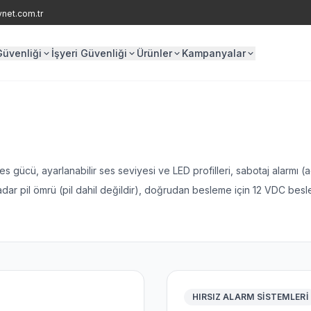
ynet.com.tr
Güvenliği
İşyeri Güvenliği
Ürünler
Kampanyalar
emleri
Kamera Sistemleri
Öner Kazan Kampanyası
Kamera Sistemleri
azları
Dome Kameralar
Ge
Referans yönlendirmeleri ile indirim fırsatı
temleri
Bebek Kamera Sistemleri
IP Kamera Sistemleri
İlk 2 Ay %50 İndirim
r
Yangın Alarm Panelleri
Du
Kurulum sonrası ilk iki ay özel indirim
 gücü, ayarlanabilir ses seviyesi ve LED profilleri, sabotaj alarmı (a
emleri
Dahua Kablosuz Alarm Sistemi
Plaka Tanıma Sistemleri
 kadar pil ömrü (pil dahil değildir), doğrudan besleme için 12 VDC bes
Yangın Butonu
Ya
arm Sistemleri
Seslendirme Sistemleri
 Acil
Deprem Sensörleri
An
Citynet Kampanyaları
Sınırlı süreli avantajları hemen inceleyin
ri
Mikrofonlar
Ac
HIRSIZ ALARM SISTEMLERI