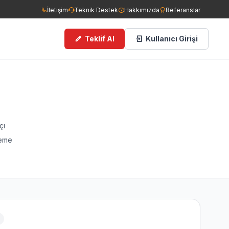
İletişim
Teknik Destek
Hakkımızda
Referanslar
Teklif Al
Kullanıcı Girişi
ce Görüşlü Kameralar
man Dedektörleri
çı
leme
ngın Tüpleri
filer
cess Kontrol Sistemleri