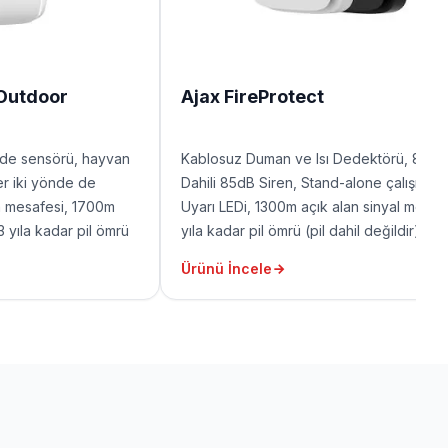
 Outdoor
Ajax FireProtect
erde sensörü, hayvan
Kablosuz Duman ve Isı Dedektörü, 868
er iki yönde de
Dahili 85dB Siren, Stand-alone çalışma 
ama mesafesi, 1700m
Uyarı LEDi, 1300m açık alan sinyal menzili
 3 yıla kadar pil ömrü
yıla kadar pil ömrü (pil dahil değildir)
Ürünü İncele