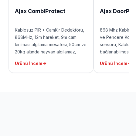
Ajax CombiProtect
Ajax DoorPro
Kablosuz PIR + CamKır Dedektörü,
868 Mhz Kablosuz
868MHz, 12m hareket, 9m cam
ve Pencere Kontağı
kırılması algılama mesafesi, 50cm ve
sensörü, Kablolu 
20kg altında hayvan algılamaz,
bağlanabilmesi içi
dahili ısı sensörü, 1200m'ye kadar
girişi, 1100m açık 
Ürünü İncele
Ürünü İncele
açık alan sinyal menzili, 5 yıla kadar
7 yıla kadar pil öm
pil ömrü, (pil dahil değildir)
değildir). Küçük m
için) ve büyük ma
için) sete dahildir.