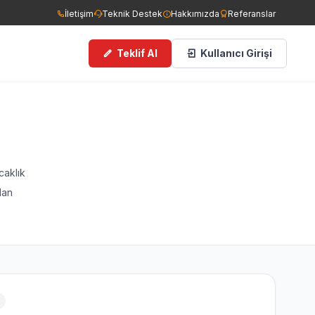
İletişim
Teknik Destek
Hakkımızda
Referanslar
Teklif Al
Kullanıcı Girişi
ce Görüşlü Kameralar
man Dedektörleri
caklık
dan
ngın Tüpleri
filer
cess Kontrol Sistemleri