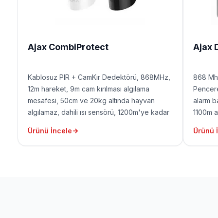
Ajax CombiProtect
Ajax 
Kablosuz PIR + CamKır Dedektörü, 868MHz,
868 Mh
12m hareket, 9m cam kırılması algılama
Pencere
mesafesi, 50cm ve 20kg altında hayvan
alarm ba
algılamaz, dahili ısı sensörü, 1200m'ye kadar
1100m aç
açık alan sinyal menzili, 5 yıla kadar pil ömrü,
ömrü (p
Ürünü İncele
Ürünü 
(pil dahil değildir)
aralık i
sete dah