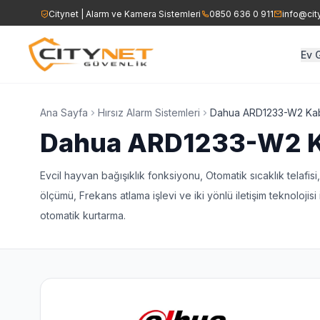
Citynet | Alarm ve Kamera Sistemleri
0850 636 0 911
info@cit
Ev 
Ev Alarm Sistemleri
İşyeri Alarm Sist
AHD DVR/NVR Kayıt Cih
Ana Sayfa
Hırsız Alarm Sistemleri
Dahua ARD1233-W2 Kab
Dahua ARD1233-W2 Ka
Yangın Alarm Sistemleri
Yangın Alarm Sis
Speed Dome Kamerala
Evcil hayvan bağışıklık fonksiyonu, Otomatik sıcaklık telafisi,
Ajax Kablosuz Alarm Sistemi
Kartlı Geçiş Sist
ölçümü, Frekans atlama işlevi ve iki yönlü iletişim teknolojisi
Yangın Sirenleri
otomatik kurtarma.
Ajax Kablosuz Al
Acil Çıkış Aydınlatma ve
Çıkış Levhaları
Seslendirme Hoparlörle