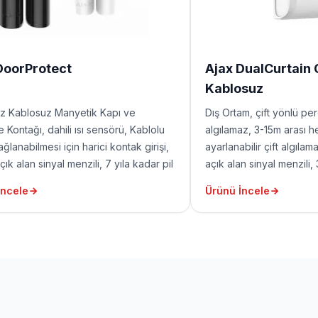
DoorProtect
Ajax DualCurtain
Kablosuz
z Kablosuz Manyetik Kapı ve
Dış Ortam, çift yönlü p
 Kontağı, dahili ısı sensörü, Kablolu
algılamaz, 3-15m arası h
ğlanabilmesi için harici kontak girişi,
ayarlanabilir çift algıl
ık alan sinyal menzili, 7 yıla kadar pil
açık alan sinyal menzili,
il dahil değildir). Küçük magnet (1cm
(pil dahil değildir)
İncele
Ürünü İncele
çin) ve büyük magnet (2cm aralık için)
ildir.