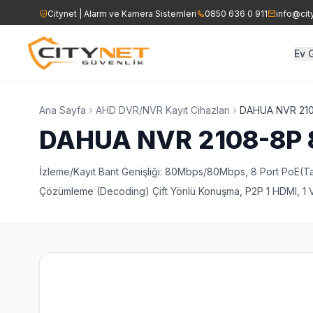
Citynet | Alarm ve Kamera Sistemleri
0850 636 0 911
info@cit
Ev 
Ev Alarm Sistemleri
İşyeri Alarm Sist
AHD DVR/NVR Kayıt Cih
Ana Sayfa
AHD DVR/NVR Kayıt Cihazları
DAHUA NVR 2108
DAHUA NVR 2108-8P 8
Yangın Alarm Sistemleri
Yangın Alarm Sis
Speed Dome Kamerala
İzleme/Kayıt Bant Genişliği: 80Mbps/80Mbps, 8 Port PoE(
Ajax Kablosuz Alarm Sistemi
Kartlı Geçiş Sist
Çözümleme (Decoding) Çift Yönlü Konuşma, P2P 1 HDMI, 1 V
Yangın Sirenleri
Ajax Kablosuz Al
Acil Çıkış Aydınlatma ve
Çıkış Levhaları
Seslendirme Hoparlörle