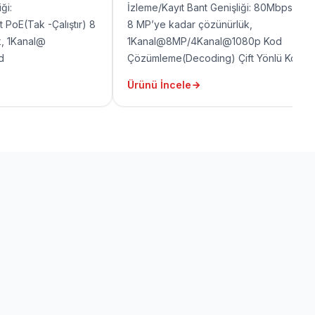
ği:
İzleme/Kayıt Bant Genişliği: 80Mbps/80
PoE(Tak -Çalıştır) 8
8 MP’ye kadar çözünürlük,
, 1Kanal@
1Kanal@8MP/4Kanal@1080p Kod
d
Çözümleme(Decoding) Çift Yönlü Konuş
ift Yönlü Konuşma,
P2P 1 HDMI, 1 VGA, 2 USB, 1 RJ45
Ürünü İncele
B, 1 RJ45 port
port(10/100Mbps)