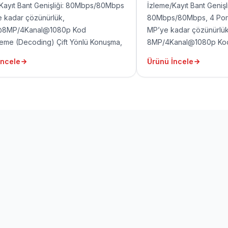
Kayıt Bant Genişliği: 80Mbps/80Mbps
İzleme/Kayıt Bant Genişli
 kadar çözünürlük,
80Mbps/80Mbps, 4 Port 
@8MP/4Kanal@1080p Kod
MP’ye kadar çözünürlük
me (Decoding) Çift Yönlü Konuşma,
8MP/4Kanal@1080p Ko
DMI, 1 VGA, 2 USB, 1 RJ45
Çözümleme(Decoding) Ç
İncele
Ürünü İncele
0/100Mbps)
P2P 1 HDMI, 1 VGA, 2 US
(10/100Mbps)