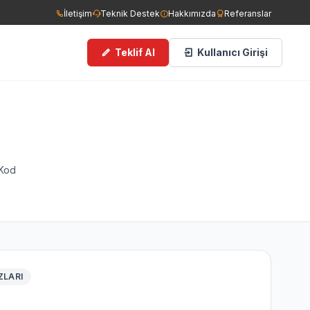
İletişim
Teknik Destek
Hakkımızda
Referanslar
Teklif Al
Kullanıcı Girişi
ce Görüşlü Kameralar
man Dedektörleri
 Kod
ngın Tüpleri
filer
ZLARI
cess Kontrol Sistemleri