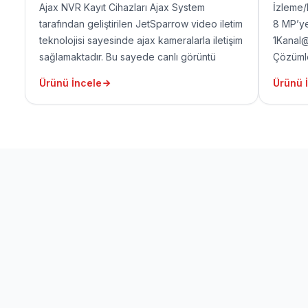
Ajax NVR Kayıt Cihazları Ajax System
İzleme/
tarafından geliştirilen JetSparrow video iletim
8 MP’ye
teknolojisi sayesinde ajax kameralarla iletişim
1Kanal
sağlamaktadır. Bu sayede canlı görüntü
Çözümle
izlemede ve kayıt alınan görüntülerin
P2P 1 H
Ürünü İncele
Ürünü 
bulunması ve arşivden izlenmesi oldukça hızlı
port(1
olmaktadır.