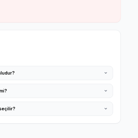
mludur?
mi?
eçilir?