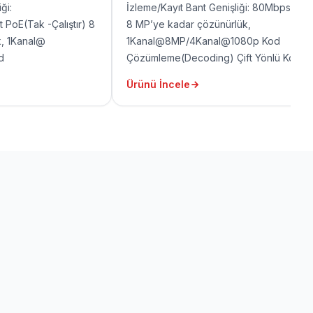
ği:
İzleme/Kayıt Bant Genişliği: 80Mbps/80
PoE(Tak -Çalıştır) 8
8 MP’ye kadar çözünürlük,
, 1Kanal@
1Kanal@8MP/4Kanal@1080p Kod
d
Çözümleme(Decoding) Çift Yönlü Konuş
ift Yönlü Konuşma,
P2P 1 HDMI, 1 VGA, 2 USB, 1 RJ45
Ürünü İncele
B, 1 RJ45 port
port(10/100Mbps)