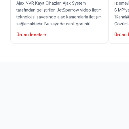
Ajax NVR Kayıt Cihazları Ajax System
İzleme/
tarafından geliştirilen JetSparrow video iletim
8 MP’ye
teknolojisi sayesinde ajax kameralarla iletişim
1Kanal
sağlamaktadır. Bu sayede canlı görüntü
Çözümle
izlemede ve kayıt alınan görüntülerin
P2P 1 H
Ürünü İncele
Ürünü 
bulunması ve arşivden izlenmesi oldukça hızlı
port(1
olmaktadır.