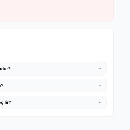
udur?
i?
çilir?