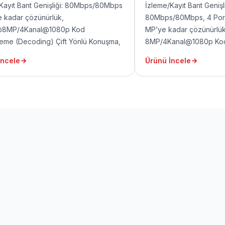
Kayıt Bant Genişliği: 80Mbps/80Mbps
İzleme/Kayıt Bant Genişli
 kadar çözünürlük,
80Mbps/80Mbps, 4 Port 
@8MP/4Kanal@1080p Kod
MP’ye kadar çözünürlük
me (Decoding) Çift Yönlü Konuşma,
8MP/4Kanal@1080p Ko
DMI, 1 VGA, 2 USB, 1 RJ45
Çözümleme(Decoding) Ç
İncele
Ürünü İncele
0/100Mbps)
P2P 1 HDMI, 1 VGA, 2 US
(10/100Mbps)