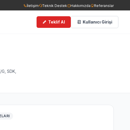
İletişim
Teknik Destek
Hakkımızda
Referanslar
Teklif Al
Kullanıcı Girişi
ce Görüşlü Kameralar
man Dedektörleri
T/G, SDK,
ngın Tüpleri
filer
ZLARI
cess Kontrol Sistemleri