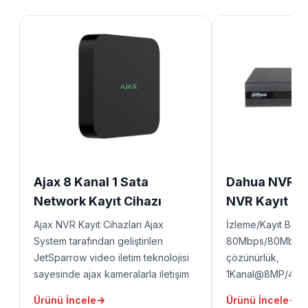
Ajax 8 Kanal 1 Sata
Dahua NVR 2
Network Kayıt Cihazı
NVR Kayıt Ci
Ajax NVR Kayıt Cihazları Ajax
İzleme/Kayıt Bant 
System tarafından geliştirilen
80Mbps/80Mbps 
JetSparrow video iletim teknolojisi
çözünürlük,
sayesinde ajax kameralarla iletişim
1Kanal@8MP/4Ka
sağlamaktadır. Bu sayede canlı
Çözümleme (Decod
Ürünü İncele
Ürünü İncele
görüntü izlemede ve kayıt alınan
Konuşma, P2P 1 HD