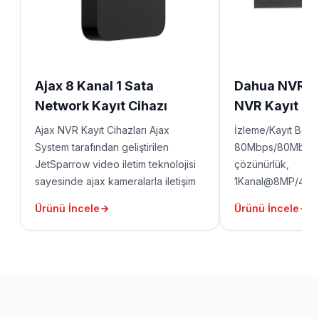
Ajax 8 Kanal 1 Sata
Dahua NVR 2
Network Kayıt Cihazı
NVR Kayıt Ci
Ajax NVR Kayıt Cihazları Ajax
İzleme/Kayıt Bant 
System tarafından geliştirilen
80Mbps/80Mbps 
JetSparrow video iletim teknolojisi
çözünürlük,
sayesinde ajax kameralarla iletişim
1Kanal@8MP/4Ka
sağlamaktadır. Bu sayede canlı
Çözümleme (Decod
Ürünü İncele
Ürünü İncele
görüntü izlemede ve kayıt alınan
Konuşma, P2P 1 HD
görüntülerin bulunması ve arşivden
USB, 1 RJ45 port
izlenmesi oldukça hızlı olmaktadır.