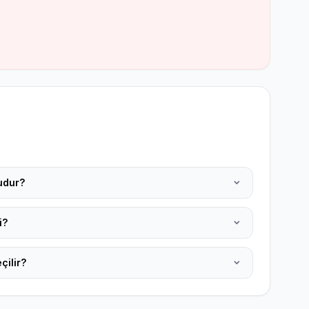
udur?
i?
çilir?