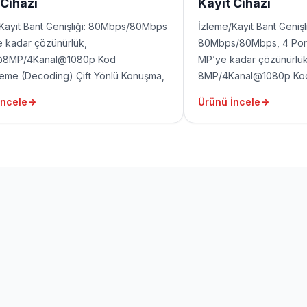
 Cihazı
Kayıt Cihazı
Kayıt Bant Genişliği: 80Mbps/80Mbps
İzleme/Kayıt Bant Genişli
 kadar çözünürlük,
80Mbps/80Mbps, 4 Port 
@8MP/4Kanal@1080p Kod
MP’ye kadar çözünürlük
me (Decoding) Çift Yönlü Konuşma,
8MP/4Kanal@1080p Ko
DMI, 1 VGA, 2 USB, 1 RJ45
Çözümleme(Decoding) Ç
İncele
Ürünü İncele
0/100Mbps)
P2P 1 HDMI, 1 VGA, 2 US
(10/100Mbps)