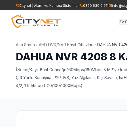
Citynet | Alarm ve Kamera Sistemleri
0850 636 0 911
info@cit
Ev 
Ev Alarm Sistemleri
İşyeri Alarm Sist
AHD DVR/NVR Kayıt Cih
Ana Sayfa
AHD DVR/NVR Kayıt Cihazları
DAHUA NVR 4208
DAHUA NVR 4208 8 Ka
Yangın Alarm Sistemleri
Yangın Alarm Sis
Speed Dome Kamerala
İzleme/Kayıt Bant Genişliği: 160Mbps/160Mbps 8 MP’ye 
Ajax Kablosuz Alarm Sistemi
Kartlı Geçiş Sist
Çift Yönlü Konuşma, P2P, IVS, Yüz Algılama, Kişi Sayma, Isı H
Yangın Sirenleri
4/2, 1 RJ45 port (10/100/1000Mbps)
Ajax Kablosuz Al
Acil Çıkış Aydınlatma ve
Çıkış Levhaları
Seslendirme Hoparlörle