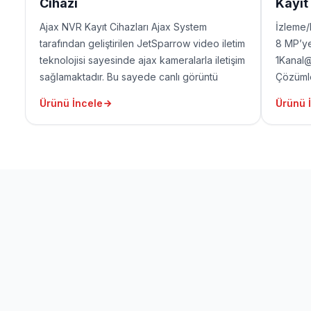
Cihazı
Kayıt
Ajax NVR Kayıt Cihazları Ajax System
İzleme/
tarafından geliştirilen JetSparrow video iletim
8 MP’ye
teknolojisi sayesinde ajax kameralarla iletişim
1Kanal
sağlamaktadır. Bu sayede canlı görüntü
Çözümle
izlemede ve kayıt alınan görüntülerin
P2P 1 H
Ürünü İncele
Ürünü 
bulunması ve arşivden izlenmesi oldukça hızlı
port(1
olmaktadır.