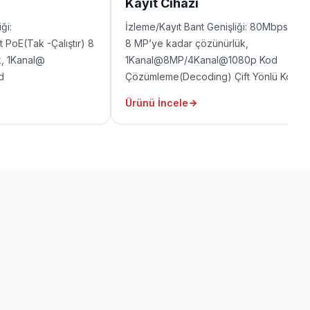
Kayıt Cihazı
ği:
İzleme/Kayıt Bant Genişliği: 80Mbps/80
PoE(Tak -Çalıştır) 8
8 MP’ye kadar çözünürlük,
, 1Kanal@
1Kanal@8MP/4Kanal@1080p Kod
d
Çözümleme(Decoding) Çift Yönlü Konuş
ift Yönlü Konuşma,
P2P 1 HDMI, 1 VGA, 2 USB, 1 RJ45
Ürünü İncele
B, 1 RJ45 port
port(10/100Mbps)