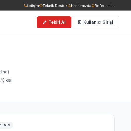
İletişim
Teknik Destek
Hakkımızda
Referanslar
Teklif Al
Kullanıcı Girişi
ce Görüşlü Kameralar
man Dedektörleri
ding)
/Çıkış:
ngın Tüpleri
filer
cess Kontrol Sistemleri
ZLARI