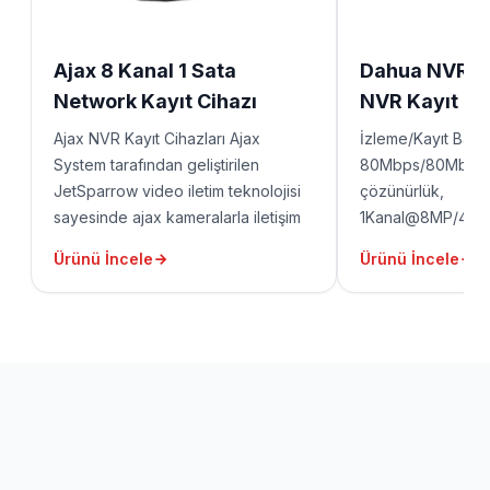
Ajax 8 Kanal 1 Sata
Dahua NVR 2
Network Kayıt Cihazı
NVR Kayıt Ci
Ajax NVR Kayıt Cihazları Ajax
İzleme/Kayıt Bant 
System tarafından geliştirilen
80Mbps/80Mbps 
JetSparrow video iletim teknolojisi
çözünürlük,
sayesinde ajax kameralarla iletişim
1Kanal@8MP/4Ka
sağlamaktadır. Bu sayede canlı
Çözümleme (Decod
Ürünü İncele
Ürünü İncele
görüntü izlemede ve kayıt alınan
Konuşma, P2P 1 HD
görüntülerin bulunması ve arşivden
USB, 1 RJ45 port
izlenmesi oldukça hızlı olmaktadır.