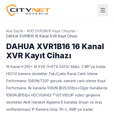
Ana Sayfa
AHD DVR/NVR Kayıt Cihazları
DAHUA XVR1B16 16 Kanal XVR Kayıt Cihazı
DAHUA XVR1B16 16 Kanal
XVR Kayıt Cihazı
16 Kanal H.265+ AI XVR (1x6TB SATA) Maks. 2 MP’ye kadar
HDCVI kamera destekler Tek/Çoklu Kanal Canlı İzleme
Performansı: 1080N/720P gerçek-zamanlı canlı izleme Kayıt
Performansı: İlk kanalda 1080N @25/30fps+Diğer Kanallarda
1080N @15fps HDCVI/AHD/ TVI/CVBS/IP video girişlerini
destekler Akıllı Hareket Algılama 8 kanalda (İnsan ve Araç
sınıflandırması) IP Kamera Girişi: 16+2, 6MP’ye kadar,