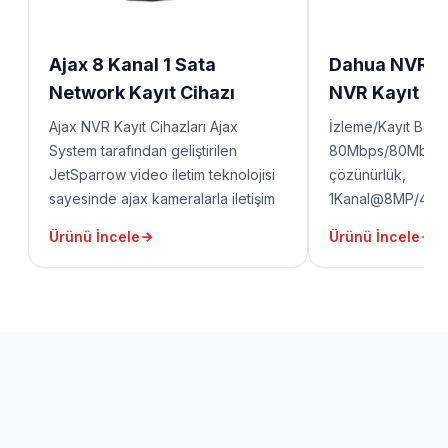
Ajax 8 Kanal 1 Sata
Dahua NVR 2
Network Kayıt Cihazı
NVR Kayıt Ci
Ajax NVR Kayıt Cihazları Ajax
İzleme/Kayıt Bant 
System tarafından geliştirilen
80Mbps/80Mbps 
JetSparrow video iletim teknolojisi
çözünürlük,
sayesinde ajax kameralarla iletişim
1Kanal@8MP/4Ka
sağlamaktadır. Bu sayede canlı
Çözümleme (Decod
Ürünü İncele
Ürünü İncele
görüntü izlemede ve kayıt alınan
Konuşma, P2P 1 HD
görüntülerin bulunması ve arşivden
USB, 1 RJ45 port
izlenmesi oldukça hızlı olmaktadır.